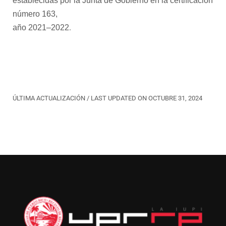
establecidas por la Junta de Gobierno en la certificación
número
163
,
.
año 202
1
–
202
2
ÚLTIMA ACTUALIZACIÓN / LAST UPDATED ON OCTUBRE 31, 2024